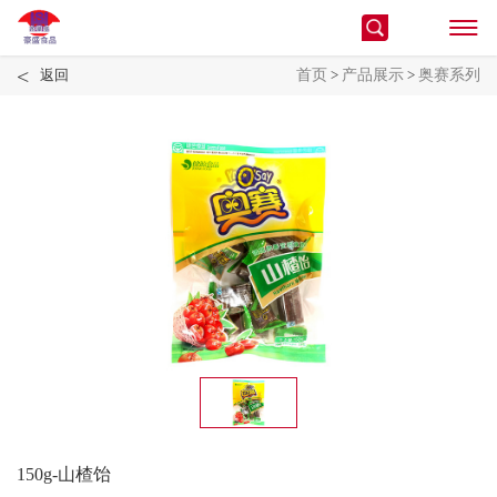
<
返回
首页
>
产品展示
>
奥赛系列
150g-山楂饴